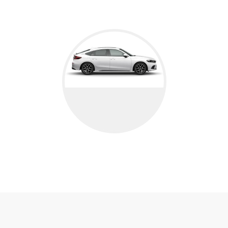
e:NY1
CIVIC HYBRIDE
Civic Hybride