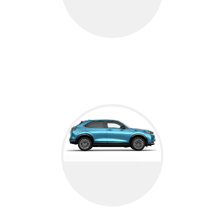
CR-V HYBRIDE & PLUG-IN
CR-V
e:NY1 (100% elektrisch)