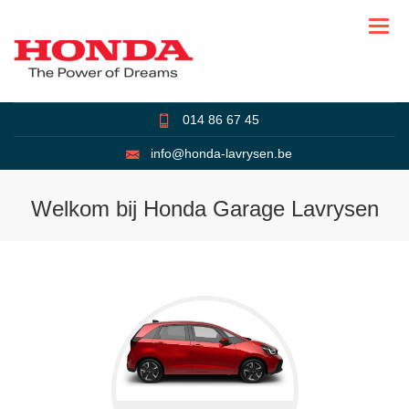
Overslaan
en
naar
de
inhoud
gaan
014 86 67 45
info@honda-lavrysen.be
Welkom bij Honda Garage Lavrysen