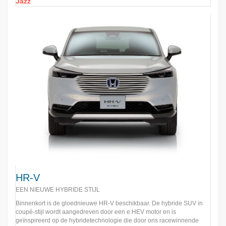
Jazz
HR-V
EEN NIEUWE HYBRIDE STIJL
Binnenkort is de gloednieuwe HR-V beschikbaar. De hybride SUV in
coupé-stijl wordt aangedreven door een e:HEV motor en is
geïnspireerd op de hybridetechnologie die door ons racewinnende