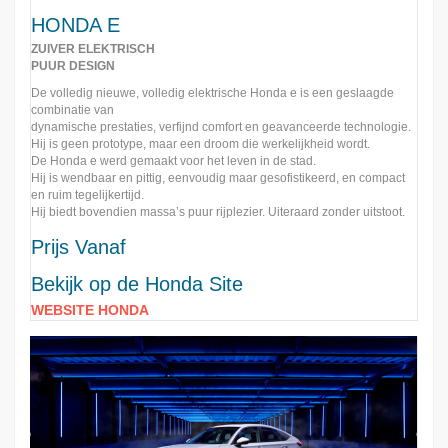
HONDA E
ZUIVER ELEKTRISCH
PUUR DESIGN
De volledig nieuwe, volledig elektrische Honda e is een geslaagde
combinatie van
dynamische prestaties, verfijnd comfort en geavanceerde technologie.
Hij is geen prototype, maar een droom die werkelijkheid wordt.
De Honda e werd gemaakt voor het leven in de stad.
Hij is wendbaar en pittig, eenvoudig maar gesofistikeerd, en compact
en ruim tegelijkertijd.
Hij biedt bovendien massa’s puur rijplezier. Uiteraard zonder uitstoot.
Prijs Vanaf
Bekijk op de Honda Site
WEBSITE HONDA