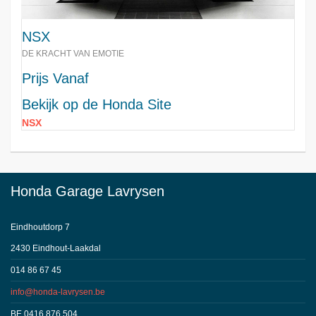
NSX
DE KRACHT VAN EMOTIE
Prijs Vanaf
Bekijk op de Honda Site
NSX
Honda Garage Lavrysen
Eindhoutdorp 7
2430 Eindhout-Laakdal
014 86 67 45
info@honda-lavrysen.be
BE 0416.876.504