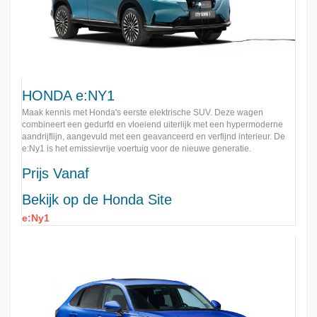
HONDA e:NY1
Maak kennis met Honda's eerste elektrische SUV. Deze wagen
combineert een gedurfd en vloeiend uiterlijk met een hypermoderne
aandrijflijn, aangevuld met een geavanceerd en verfijnd interieur. De
e:Ny1 is het emissievrije voertuig voor de nieuwe generatie.
Prijs Vanaf
Bekijk op de Honda Site
e:Ny1